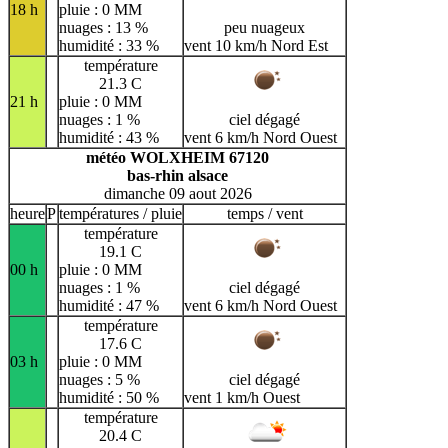
18 h
pluie : 0 MM
nuages : 13 %
peu nuageux
humidité : 33 %
vent 10 km/h Nord Est
température
21.3 C
21 h
pluie : 0 MM
nuages : 1 %
ciel dégagé
humidité : 43 %
vent 6 km/h Nord Ouest
météo WOLXHEIM 67120
bas-rhin alsace
dimanche 09 aout 2026
heure
P
températures / pluie
temps / vent
température
19.1 C
00 h
pluie : 0 MM
nuages : 1 %
ciel dégagé
humidité : 47 %
vent 6 km/h Nord Ouest
température
17.6 C
03 h
pluie : 0 MM
nuages : 5 %
ciel dégagé
humidité : 50 %
vent 1 km/h Ouest
température
20.4 C