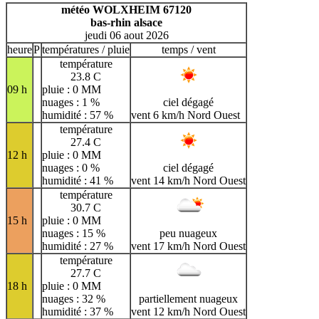
H
I
J
K
L
M
N
météo WOLXHEIM 67120
bas-rhin alsace
O
P
Q
R
S
T
U
jeudi 06 aout 2026
V
W
X
Y
Z
heure
P
températures / pluie
temps / vent
température
23.8 C
09 h
pluie : 0 MM
nuages : 1 %
ciel dégagé
humidité : 57 %
vent 6 km/h Nord Ouest
température
27.4 C
12 h
pluie : 0 MM
nuages : 0 %
ciel dégagé
humidité : 41 %
vent 14 km/h Nord Ouest
température
30.7 C
15 h
pluie : 0 MM
nuages : 15 %
peu nuageux
humidité : 27 %
vent 17 km/h Nord Ouest
température
27.7 C
18 h
pluie : 0 MM
nuages : 32 %
partiellement nuageux
humidité : 37 %
vent 12 km/h Nord Ouest