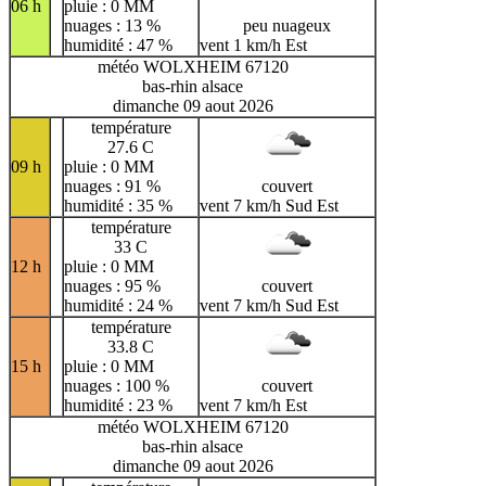
06 h
pluie : 0 MM
nuages : 13 %
peu nuageux
humidité : 47 %
vent 1 km/h Est
météo WOLXHEIM 67120
bas-rhin alsace
dimanche 09 aout 2026
température
27.6 C
09 h
pluie : 0 MM
nuages : 91 %
couvert
humidité : 35 %
vent 7 km/h Sud Est
température
33 C
12 h
pluie : 0 MM
nuages : 95 %
couvert
humidité : 24 %
vent 7 km/h Sud Est
température
33.8 C
15 h
pluie : 0 MM
nuages : 100 %
couvert
humidité : 23 %
vent 7 km/h Est
météo WOLXHEIM 67120
bas-rhin alsace
dimanche 09 aout 2026