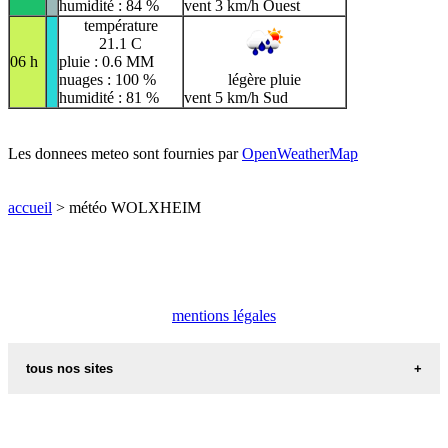
humidité : 84 %
vent 3 km/h Ouest
température
21.1 C
06 h
pluie : 0.6 MM
nuages : 100 %
légère pluie
humidité : 81 %
vent 5 km/h Sud
Les donnees meteo sont fournies par
OpenWeatherMap
accueil
> météo WOLXHEIM
mentions légales
tous nos sites
commune de france