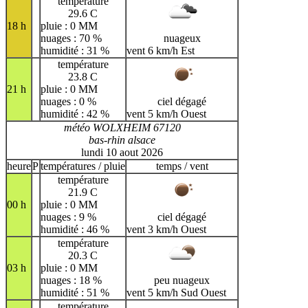
température
29.6 C
18 h
pluie : 0 MM
nuages : 70 %
nuageux
humidité : 31 %
vent 6 km/h Est
température
23.8 C
21 h
pluie : 0 MM
nuages : 0 %
ciel dégagé
humidité : 42 %
vent 5 km/h Ouest
météo WOLXHEIM 67120
bas-rhin alsace
lundi 10 aout 2026
heure
P
températures / pluie
temps / vent
température
21.9 C
00 h
pluie : 0 MM
nuages : 9 %
ciel dégagé
humidité : 46 %
vent 3 km/h Ouest
température
20.3 C
03 h
pluie : 0 MM
nuages : 18 %
peu nuageux
humidité : 51 %
vent 5 km/h Sud Ouest
température