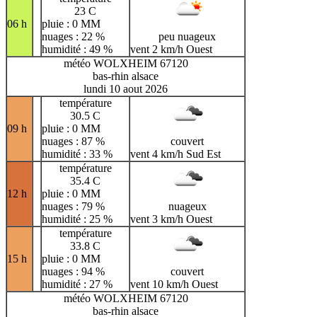
23 C
06 h
pluie : 0 MM
nuages : 22 %
peu nuageux
humidité : 49 %
vent 2 km/h Ouest
météo WOLXHEIM 67120
bas-rhin alsace
lundi 10 aout 2026
température
30.5 C
09 h
pluie : 0 MM
nuages : 87 %
couvert
humidité : 33 %
vent 4 km/h Sud Est
température
35.4 C
12 h
pluie : 0 MM
nuages : 79 %
nuageux
humidité : 25 %
vent 3 km/h Ouest
température
33.8 C
15 h
pluie : 0 MM
nuages : 94 %
couvert
humidité : 27 %
vent 10 km/h Ouest
météo WOLXHEIM 67120
bas-rhin alsace