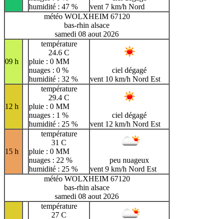
humidité : 47 %
vent 7 km/h Nord
météo WOLXHEIM 67120
bas-rhin alsace
samedi 08 aout 2026
température
24.6 C
09 h
pluie : 0 MM
nuages : 0 %
ciel dégagé
humidité : 32 %
vent 10 km/h Nord Est
température
29.4 C
12 h
pluie : 0 MM
nuages : 1 %
ciel dégagé
humidité : 25 %
vent 12 km/h Nord Est
température
31 C
15 h
pluie : 0 MM
nuages : 22 %
peu nuageux
humidité : 25 %
vent 9 km/h Nord Est
météo WOLXHEIM 67120
bas-rhin alsace
samedi 08 aout 2026
température
27 C