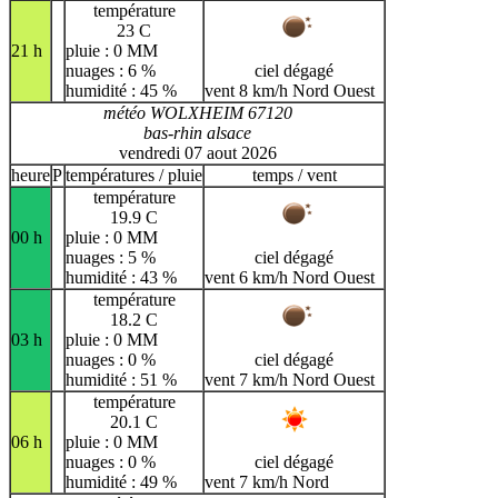
température
23 C
21 h
pluie : 0 MM
nuages : 6 %
ciel dégagé
humidité : 45 %
vent 8 km/h Nord Ouest
météo WOLXHEIM 67120
bas-rhin alsace
vendredi 07 aout 2026
heure
P
températures / pluie
temps / vent
température
19.9 C
00 h
pluie : 0 MM
nuages : 5 %
ciel dégagé
humidité : 43 %
vent 6 km/h Nord Ouest
température
18.2 C
03 h
pluie : 0 MM
nuages : 0 %
ciel dégagé
humidité : 51 %
vent 7 km/h Nord Ouest
température
20.1 C
06 h
pluie : 0 MM
nuages : 0 %
ciel dégagé
humidité : 49 %
vent 7 km/h Nord