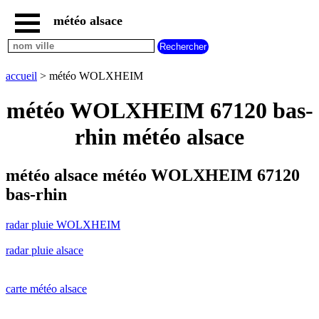
météo alsace
accueil
radar
pluie
accueil
> météo WOLXHEIM
WOLXHEIM
carte
météo WOLXHEIM 67120 bas-
météo
alsace
rhin météo alsace
radar
pluie
alsace
météo alsace météo WOLXHEIM 67120
carte
bas-rhin
météo
france
radar pluie WOLXHEIM
météo
villes
radar pluie alsace
et
villages
commencant
par
carte météo alsace
A
B
C
D
E
F
G