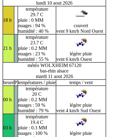
lundi 10 aout 2026
température
29.7 C
18 h
pluie : 0 MM
nuages : 94 %
couvert
humidité : 40 %
vent 9 km/h Nord Ouest
température
23.7 C
21 h
pluie : 0.2 MM
nuages : 23 %
légère pluie
humidité : 55 %
vent 6 km/h Ouest
météo WOLXHEIM 67120
bas-rhin alsace
mardi 11 aout 2026
heure
P
températures / pluie
temps / vent
température
20 C
00 h
pluie : 0.2 MM
nuages : 59 %
légère pluie
humidité : 79 %
vent 4 km/h Sud Ouest
température
19.4 C
03 h
pluie : 0.3 MM
nuages : 100 %
légère pluie