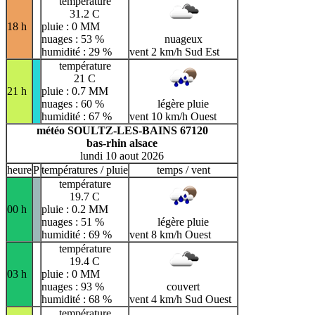
température
31.2 C
18 h
pluie : 0 MM
nuages : 53 %
nuageux
humidité : 29 %
vent 2 km/h Sud Est
température
21 C
21 h
pluie : 0.7 MM
nuages : 60 %
légère pluie
humidité : 67 %
vent 10 km/h Ouest
météo SOULTZ-LES-BAINS 67120
bas-rhin alsace
lundi 10 aout 2026
heure
P
températures / pluie
temps / vent
température
19.7 C
00 h
pluie : 0.2 MM
nuages : 51 %
légère pluie
humidité : 69 %
vent 8 km/h Ouest
température
19.4 C
03 h
pluie : 0 MM
nuages : 93 %
couvert
humidité : 68 %
vent 4 km/h Sud Ouest
température