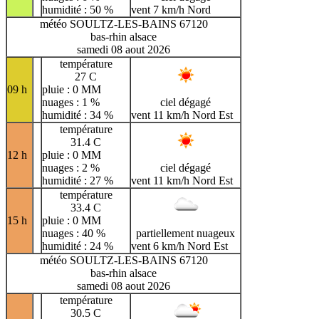
humidité : 50 %
vent 7 km/h Nord
météo SOULTZ-LES-BAINS 67120
bas-rhin alsace
samedi 08 aout 2026
température
27 C
09 h
pluie : 0 MM
nuages : 1 %
ciel dégagé
humidité : 34 %
vent 11 km/h Nord Est
température
31.4 C
12 h
pluie : 0 MM
nuages : 2 %
ciel dégagé
humidité : 27 %
vent 11 km/h Nord Est
température
33.4 C
15 h
pluie : 0 MM
nuages : 40 %
partiellement nuageux
humidité : 24 %
vent 6 km/h Nord Est
météo SOULTZ-LES-BAINS 67120
bas-rhin alsace
samedi 08 aout 2026
température
30.5 C