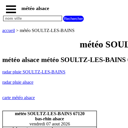
météo alsace
accueil
radar
pluie
accueil
> météo SOULTZ-LES-BAINS
SOULTZ-
LES-
météo SOUL
BAINS
carte
météo
météo alsace météo SOULTZ-LES-BAINS 6
alsace
radar
radar pluie SOULTZ-LES-BAINS
pluie
alsace
radar pluie alsace
carte
météo
france
carte météo alsace
météo
villes
et
météo SOULTZ-LES-BAINS 67120
villages
bas-rhin alsace
commencant
vendredi 07 aout 2026
par