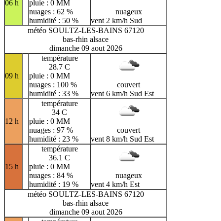
06 h
pluie : 0 MM
nuages : 62 %
nuageux
humidité : 50 %
vent 2 km/h Sud
météo SOULTZ-LES-BAINS 67120
bas-rhin alsace
dimanche 09 aout 2026
température
28.7 C
09 h
pluie : 0 MM
nuages : 100 %
couvert
humidité : 33 %
vent 6 km/h Sud Est
température
34 C
12 h
pluie : 0 MM
nuages : 97 %
couvert
humidité : 23 %
vent 8 km/h Sud Est
température
36.1 C
15 h
pluie : 0 MM
nuages : 84 %
nuageux
humidité : 19 %
vent 4 km/h Est
météo SOULTZ-LES-BAINS 67120
bas-rhin alsace
dimanche 09 aout 2026