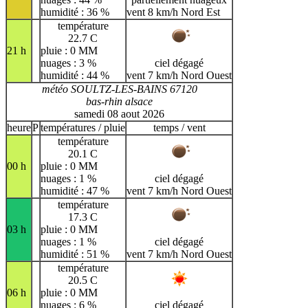
humidité : 36 %
vent 8 km/h Nord Est
température
22.7 C
21 h
pluie : 0 MM
nuages : 3 %
ciel dégagé
humidité : 44 %
vent 7 km/h Nord Ouest
météo SOULTZ-LES-BAINS 67120
bas-rhin alsace
samedi 08 aout 2026
heure
P
températures / pluie
temps / vent
température
20.1 C
00 h
pluie : 0 MM
nuages : 1 %
ciel dégagé
humidité : 47 %
vent 7 km/h Nord Ouest
température
17.3 C
03 h
pluie : 0 MM
nuages : 1 %
ciel dégagé
humidité : 51 %
vent 7 km/h Nord Ouest
température
20.5 C
06 h
pluie : 0 MM
nuages : 6 %
ciel dégagé