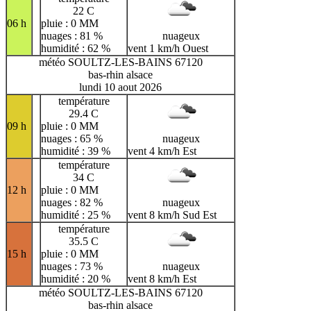
22 C
06 h
pluie : 0 MM
nuages : 81 %
nuageux
humidité : 62 %
vent 1 km/h Ouest
météo SOULTZ-LES-BAINS 67120
bas-rhin alsace
lundi 10 aout 2026
température
29.4 C
09 h
pluie : 0 MM
nuages : 65 %
nuageux
humidité : 39 %
vent 4 km/h Est
température
34 C
12 h
pluie : 0 MM
nuages : 82 %
nuageux
humidité : 25 %
vent 8 km/h Sud Est
température
35.5 C
15 h
pluie : 0 MM
nuages : 73 %
nuageux
humidité : 20 %
vent 8 km/h Est
météo SOULTZ-LES-BAINS 67120
bas-rhin alsace