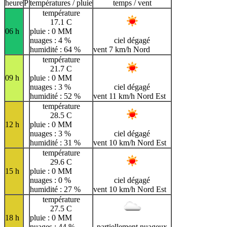
heure
P
températures / pluie
temps / vent
A
B
C
D
E
F
G
température
H
I
J
K
L
M
N
17.1 C
06 h
pluie : 0 MM
O
P
Q
R
S
T
U
nuages : 4 %
ciel dégagé
humidité : 64 %
vent 7 km/h Nord
V
W
X
Y
Z
température
21.7 C
09 h
pluie : 0 MM
nuages : 3 %
ciel dégagé
humidité : 52 %
vent 11 km/h Nord Est
température
28.5 C
12 h
pluie : 0 MM
nuages : 3 %
ciel dégagé
humidité : 31 %
vent 10 km/h Nord Est
température
29.6 C
15 h
pluie : 0 MM
nuages : 0 %
ciel dégagé
humidité : 27 %
vent 10 km/h Nord Est
température
27.5 C
18 h
pluie : 0 MM
nuages : 44 %
partiellement nuageux