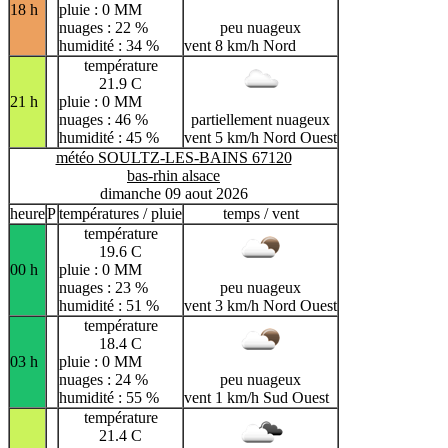
18 h
pluie : 0 MM
nuages : 22 %
peu nuageux
humidité : 34 %
vent 8 km/h Nord
température
21.9 C
21 h
pluie : 0 MM
nuages : 46 %
partiellement nuageux
humidité : 45 %
vent 5 km/h Nord Ouest
météo SOULTZ-LES-BAINS 67120
bas-rhin alsace
dimanche 09 aout 2026
heure
P
températures / pluie
temps / vent
température
19.6 C
00 h
pluie : 0 MM
nuages : 23 %
peu nuageux
humidité : 51 %
vent 3 km/h Nord Ouest
température
18.4 C
03 h
pluie : 0 MM
nuages : 24 %
peu nuageux
humidité : 55 %
vent 1 km/h Sud Ouest
température
21.4 C