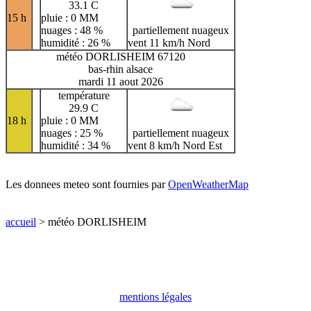
33.1 C
15 h
pluie : 0 MM
nuages : 48 %
partiellement nuageux
humidité : 26 %
vent 11 km/h Nord
météo DORLISHEIM 67120
bas-rhin alsace
mardi 11 aout 2026
température
29.9 C
18 h
pluie : 0 MM
nuages : 25 %
partiellement nuageux
humidité : 34 %
vent 8 km/h Nord Est
Les donnees meteo sont fournies par
OpenWeatherMap
accueil
> météo DORLISHEIM
mentions légales