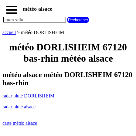
météo alsace
accueil
radar
pluie
accueil
> météo DORLISHEIM
DORLISHEIM
carte
météo DORLISHEIM 67120
météo
alsace
bas-rhin météo alsace
radar
pluie
alsace
météo alsace météo DORLISHEIM 67120
carte
bas-rhin
météo
france
radar pluie DORLISHEIM
météo
villes
radar pluie alsace
et
villages
commencant
par
carte météo alsace
A
B
C
D
E
F
G