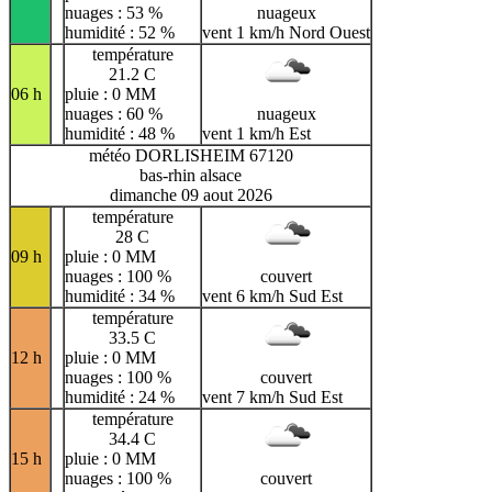
nuages : 53 %
nuageux
humidité : 52 %
vent 1 km/h Nord Ouest
température
21.2 C
06 h
pluie : 0 MM
nuages : 60 %
nuageux
humidité : 48 %
vent 1 km/h Est
météo DORLISHEIM 67120
bas-rhin alsace
dimanche 09 aout 2026
température
28 C
09 h
pluie : 0 MM
nuages : 100 %
couvert
humidité : 34 %
vent 6 km/h Sud Est
température
33.5 C
12 h
pluie : 0 MM
nuages : 100 %
couvert
humidité : 24 %
vent 7 km/h Sud Est
température
34.4 C
15 h
pluie : 0 MM
nuages : 100 %
couvert