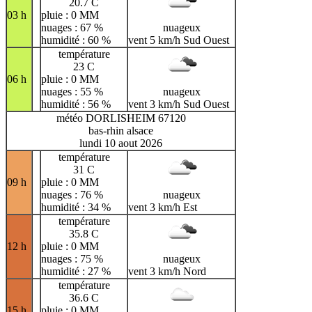
20.7 C
03 h
pluie : 0 MM
nuages : 67 %
nuageux
humidité : 60 %
vent 5 km/h Sud Ouest
température
23 C
06 h
pluie : 0 MM
nuages : 55 %
nuageux
humidité : 56 %
vent 3 km/h Sud Ouest
météo DORLISHEIM 67120
bas-rhin alsace
lundi 10 aout 2026
température
31 C
09 h
pluie : 0 MM
nuages : 76 %
nuageux
humidité : 34 %
vent 3 km/h Est
température
35.8 C
12 h
pluie : 0 MM
nuages : 75 %
nuageux
humidité : 27 %
vent 3 km/h Nord
température
36.6 C
15 h
pluie : 0 MM