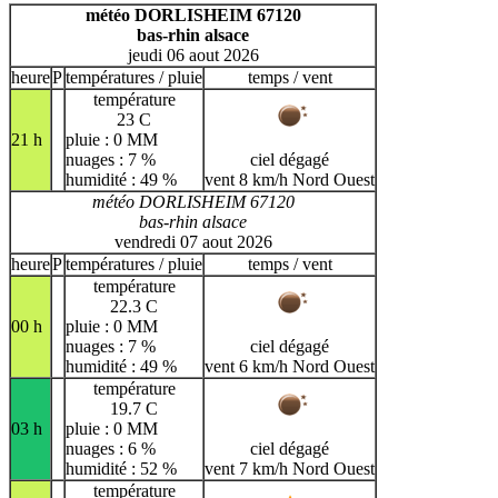
H
I
J
K
L
M
N
météo DORLISHEIM 67120
bas-rhin alsace
O
P
Q
R
S
T
U
jeudi 06 aout 2026
V
W
X
Y
Z
heure
P
températures / pluie
temps / vent
température
23 C
21 h
pluie : 0 MM
nuages : 7 %
ciel dégagé
humidité : 49 %
vent 8 km/h Nord Ouest
météo DORLISHEIM 67120
bas-rhin alsace
vendredi 07 aout 2026
heure
P
températures / pluie
temps / vent
température
22.3 C
00 h
pluie : 0 MM
nuages : 7 %
ciel dégagé
humidité : 49 %
vent 6 km/h Nord Ouest
température
19.7 C
03 h
pluie : 0 MM
nuages : 6 %
ciel dégagé
humidité : 52 %
vent 7 km/h Nord Ouest
température