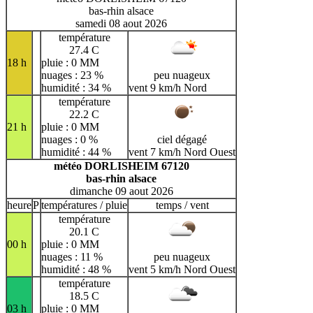
bas-rhin alsace
samedi 08 aout 2026
température
27.4 C
18 h
pluie : 0 MM
nuages : 23 %
peu nuageux
humidité : 34 %
vent 9 km/h Nord
température
22.2 C
21 h
pluie : 0 MM
nuages : 0 %
ciel dégagé
humidité : 44 %
vent 7 km/h Nord Ouest
météo DORLISHEIM 67120
bas-rhin alsace
dimanche 09 aout 2026
heure
P
températures / pluie
temps / vent
température
20.1 C
00 h
pluie : 0 MM
nuages : 11 %
peu nuageux
humidité : 48 %
vent 5 km/h Nord Ouest
température
18.5 C
03 h
pluie : 0 MM