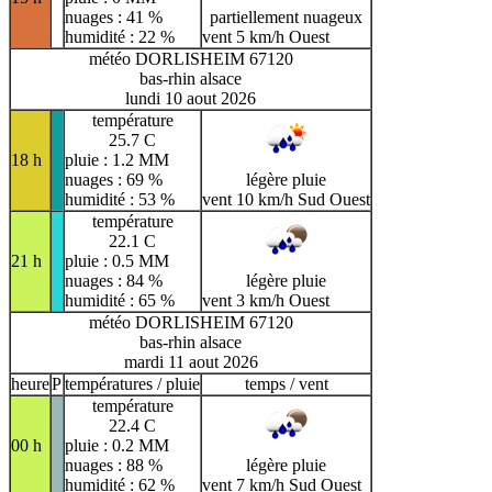
nuages : 41 %
partiellement nuageux
humidité : 22 %
vent 5 km/h Ouest
météo DORLISHEIM 67120
bas-rhin alsace
lundi 10 aout 2026
température
25.7 C
18 h
pluie : 1.2 MM
nuages : 69 %
légère pluie
humidité : 53 %
vent 10 km/h Sud Ouest
température
22.1 C
21 h
pluie : 0.5 MM
nuages : 84 %
légère pluie
humidité : 65 %
vent 3 km/h Ouest
météo DORLISHEIM 67120
bas-rhin alsace
mardi 11 aout 2026
heure
P
températures / pluie
temps / vent
température
22.4 C
00 h
pluie : 0.2 MM
nuages : 88 %
légère pluie
humidité : 62 %
vent 7 km/h Sud Ouest