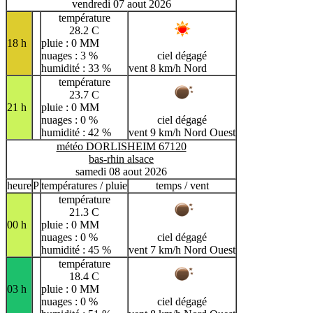
vendredi 07 aout 2026
température
28.2 C
18 h
pluie : 0 MM
nuages : 3 %
ciel dégagé
humidité : 33 %
vent 8 km/h Nord
température
23.7 C
21 h
pluie : 0 MM
nuages : 0 %
ciel dégagé
humidité : 42 %
vent 9 km/h Nord Ouest
météo DORLISHEIM 67120
bas-rhin alsace
samedi 08 aout 2026
heure
P
températures / pluie
temps / vent
température
21.3 C
00 h
pluie : 0 MM
nuages : 0 %
ciel dégagé
humidité : 45 %
vent 7 km/h Nord Ouest
température
18.4 C
03 h
pluie : 0 MM
nuages : 0 %
ciel dégagé