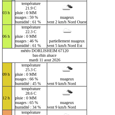
température
21.9 C
03 h
pluie : 0 MM
nuages : 59 %
nuageux
humidité : 61 %
vent 2 km/h Nord Ouest
température
22.3 C
06 h
pluie : 0 MM
nuages : 46 %
partiellement nuageux
humidité : 61 %
vent 5 km/h Nord Est
météo DORLISHEIM 67120
bas-rhin alsace
mardi 11 aout 2026
température
25.3 C
09 h
pluie : 0 MM
nuages : 66 %
nuageux
humidité : 45 %
vent 9 km/h Nord
température
28.6 C
12 h
pluie : 0 MM
nuages : 65 %
nuageux
humidité : 34 %
vent 9 km/h Nord
température