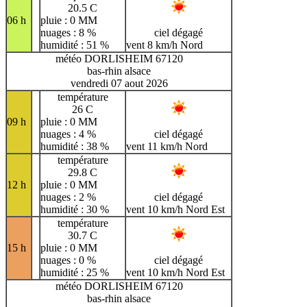
20.5 C
06 h
pluie : 0 MM
nuages : 8 %
ciel dégagé
humidité : 51 %
vent 8 km/h Nord
météo DORLISHEIM 67120
bas-rhin alsace
vendredi 07 aout 2026
température
26 C
09 h
pluie : 0 MM
nuages : 4 %
ciel dégagé
humidité : 38 %
vent 11 km/h Nord
température
29.8 C
12 h
pluie : 0 MM
nuages : 2 %
ciel dégagé
humidité : 30 %
vent 10 km/h Nord Est
température
30.7 C
15 h
pluie : 0 MM
nuages : 0 %
ciel dégagé
humidité : 25 %
vent 10 km/h Nord Est
météo DORLISHEIM 67120
bas-rhin alsace