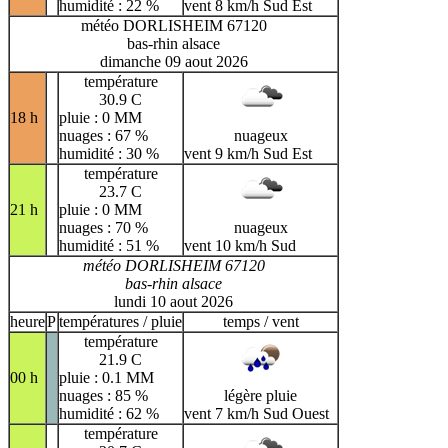
humidité : 22 %
vent 8 km/h Sud Est
météo DORLISHEIM 67120
bas-rhin alsace
dimanche 09 aout 2026
température
30.9 C
18 h
pluie : 0 MM
nuages : 67 %
nuageux
humidité : 30 %
vent 9 km/h Sud Est
température
23.7 C
21 h
pluie : 0 MM
nuages : 70 %
nuageux
humidité : 51 %
vent 10 km/h Sud
météo DORLISHEIM 67120
bas-rhin alsace
lundi 10 aout 2026
heure
P
températures / pluie
temps / vent
température
21.9 C
00 h
pluie : 0.1 MM
nuages : 85 %
légère pluie
humidité : 62 %
vent 7 km/h Sud Ouest
température