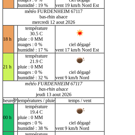
humidité : 19 %
vent 19 km/h Nord Est
météo FURDENHEIM 67117
bas-rhin alsace
mercredi 12 aout 2026
température
30.5 C
18 h
pluie : 0 MM
nuages : 0 %
ciel dégagé
humidité : 17 %
vent 17 km/h Nord Est
température
21.9 C
21 h
pluie : 0 MM
nuages : 0 %
ciel dégagé
humidité : 32 %
vent 9 km/h Nord
météo FURDENHEIM 67117
bas-rhin alsace
jeudi 13 aout 2026
heure
P
températures / pluie
temps / vent
température
19.4 C
00 h
pluie : 0 MM
nuages : 0 %
ciel dégagé
humidité : 38 %
vent 9 km/h Nord
température