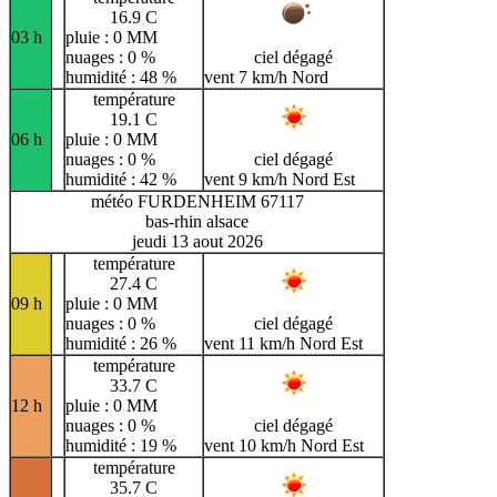
16.9 C
03 h
pluie : 0 MM
nuages : 0 %
ciel dégagé
humidité : 48 %
vent 7 km/h Nord
température
19.1 C
06 h
pluie : 0 MM
nuages : 0 %
ciel dégagé
humidité : 42 %
vent 9 km/h Nord Est
météo FURDENHEIM 67117
bas-rhin alsace
jeudi 13 aout 2026
température
27.4 C
09 h
pluie : 0 MM
nuages : 0 %
ciel dégagé
humidité : 26 %
vent 11 km/h Nord Est
température
33.7 C
12 h
pluie : 0 MM
nuages : 0 %
ciel dégagé
humidité : 19 %
vent 10 km/h Nord Est
température
35.7 C