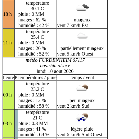
température
30.1 C
18 h
pluie : 0 MM
nuages : 62 %
nuageux
humidité : 42 %
vent 7 km/h Est
température
25.4 C
21 h
pluie : 0 MM
nuages : 26 %
partiellement nuageux
humidité : 52 %
vent 5 km/h Ouest
météo FURDENHEIM 67117
bas-rhin alsace
lundi 10 aout 2026
heure
P
températures / pluie
temps / vent
température
23.2 C
00 h
pluie : 0 MM
nuages : 12 %
peu nuageux
humidité : 58 %
vent 2 km/h Sud
température
21 C
03 h
pluie : 0.3 MM
nuages : 41 %
légère pluie
humidité : 69 %
vent 6 km/h Sud Ouest