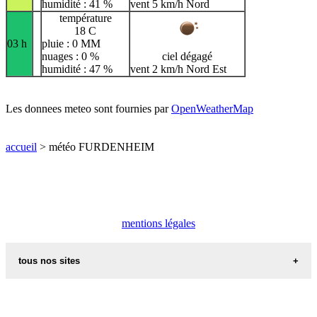
humidité : 41 %
vent 5 km/h Nord
température
18 C
03 h
pluie : 0 MM
nuages : 0 %
ciel dégagé
humidité : 47 %
vent 2 km/h Nord Est
Les donnees meteo sont fournies par
OpenWeatherMap
accueil
> météo FURDENHEIM
mentions légales
tous nos sites
commune de france