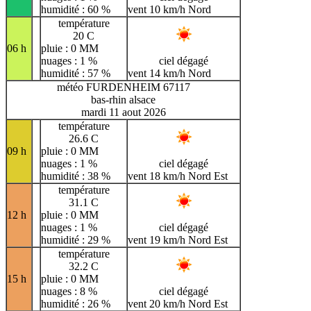
humidité : 60 %
vent 10 km/h Nord
température
20 C
06 h
pluie : 0 MM
nuages : 1 %
ciel dégagé
humidité : 57 %
vent 14 km/h Nord
météo FURDENHEIM 67117
bas-rhin alsace
mardi 11 aout 2026
température
26.6 C
09 h
pluie : 0 MM
nuages : 1 %
ciel dégagé
humidité : 38 %
vent 18 km/h Nord Est
température
31.1 C
12 h
pluie : 0 MM
nuages : 1 %
ciel dégagé
humidité : 29 %
vent 19 km/h Nord Est
température
32.2 C
15 h
pluie : 0 MM
nuages : 8 %
ciel dégagé
humidité : 26 %
vent 20 km/h Nord Est