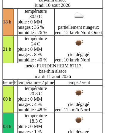
lundi 10 aout 2026
température
30.9 C
18 h
pluie : 0 MM
nuages : 36 %
partiellement nuageux
humidité : 26 %
vent 12 km/h Nord Ouest
température
24 C
21 h
pluie : 0 MM
nuages : 8 %
ciel dégagé
humidité : 40 %
vent 10 km/h Nord
météo FURDENHEIM 67117
bas-rhin alsace
mardi 11 aout 2026
heure
P
températures / pluie
temps / vent
température
20.8 C
00 h
pluie : 0 MM
nuages : 4 %
ciel dégagé
humidité : 48 %
vent 11 km/h Nord
température
18.3 C
03 h
pluie : 0 MM
nuages : 1 %
ciel dégagé