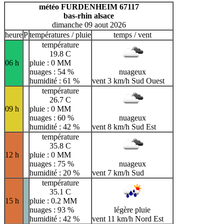
H
I
J
K
L
M
N
météo FURDENHEIM 67117
bas-rhin alsace
O
P
Q
R
S
T
U
dimanche 09 aout 2026
V
W
X
Y
Z
heure
P
températures / pluie
temps / vent
température
19.8 C
06 h
pluie : 0 MM
nuages : 54 %
nuageux
humidité : 61 %
vent 3 km/h Sud Ouest
température
26.7 C
09 h
pluie : 0 MM
nuages : 60 %
nuageux
humidité : 42 %
vent 8 km/h Sud Est
température
35.8 C
12 h
pluie : 0 MM
nuages : 75 %
nuageux
humidité : 20 %
vent 7 km/h Sud
température
35.1 C
15 h
pluie : 0.2 MM
nuages : 93 %
légère pluie
humidité : 42 %
vent 11 km/h Nord Est