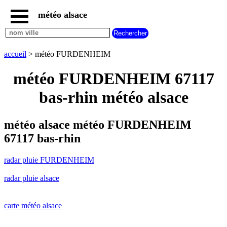
météo alsace
accueil
radar
pluie
accueil
> météo FURDENHEIM
FURDENHEIM
carte
météo FURDENHEIM 67117
météo
alsace
bas-rhin météo alsace
radar
pluie
alsace
météo alsace météo FURDENHEIM
carte
67117 bas-rhin
météo
france
radar pluie FURDENHEIM
météo
villes
radar pluie alsace
et
villages
commencant
par
carte météo alsace
A
B
C
D
E
F
G