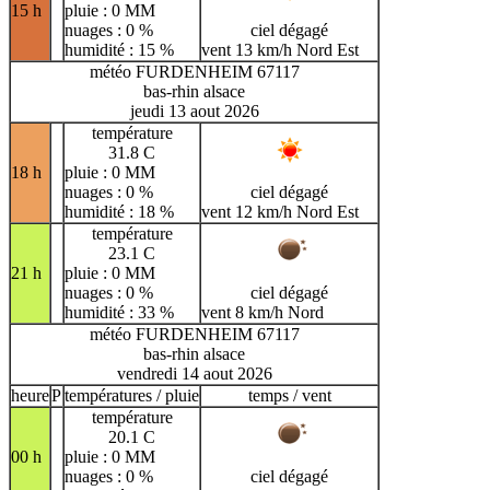
15 h
pluie : 0 MM
nuages : 0 %
ciel dégagé
humidité : 15 %
vent 13 km/h Nord Est
météo FURDENHEIM 67117
bas-rhin alsace
jeudi 13 aout 2026
température
31.8 C
18 h
pluie : 0 MM
nuages : 0 %
ciel dégagé
humidité : 18 %
vent 12 km/h Nord Est
température
23.1 C
21 h
pluie : 0 MM
nuages : 0 %
ciel dégagé
humidité : 33 %
vent 8 km/h Nord
météo FURDENHEIM 67117
bas-rhin alsace
vendredi 14 aout 2026
heure
P
températures / pluie
temps / vent
température
20.1 C
00 h
pluie : 0 MM
nuages : 0 %
ciel dégagé