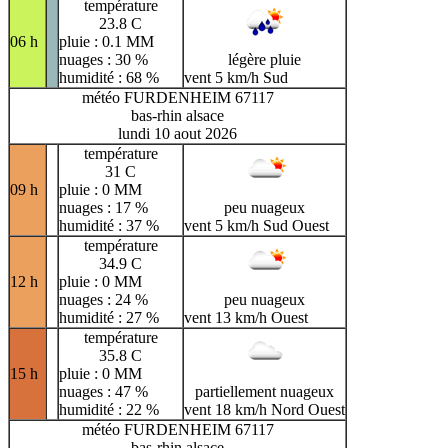
température
23.8 C
06 h
pluie : 0.1 MM
nuages : 30 %
légère pluie
humidité : 68 %
vent 5 km/h Sud
météo FURDENHEIM 67117
bas-rhin alsace
lundi 10 aout 2026
température
31 C
09 h
pluie : 0 MM
nuages : 17 %
peu nuageux
humidité : 37 %
vent 5 km/h Sud Ouest
température
34.9 C
12 h
pluie : 0 MM
nuages : 24 %
peu nuageux
humidité : 27 %
vent 13 km/h Ouest
température
35.8 C
15 h
pluie : 0 MM
nuages : 47 %
partiellement nuageux
humidité : 22 %
vent 18 km/h Nord Ouest
météo FURDENHEIM 67117
bas-rhin alsace