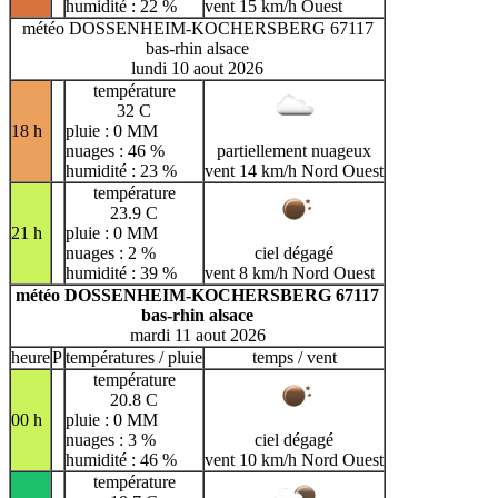
humidité : 22 %
vent 15 km/h Ouest
météo DOSSENHEIM-KOCHERSBERG 67117
bas-rhin alsace
lundi 10 aout 2026
température
32 C
18 h
pluie : 0 MM
nuages : 46 %
partiellement nuageux
humidité : 23 %
vent 14 km/h Nord Ouest
température
23.9 C
21 h
pluie : 0 MM
nuages : 2 %
ciel dégagé
humidité : 39 %
vent 8 km/h Nord Ouest
météo DOSSENHEIM-KOCHERSBERG 67117
bas-rhin alsace
mardi 11 aout 2026
heure
P
températures / pluie
temps / vent
température
20.8 C
00 h
pluie : 0 MM
nuages : 3 %
ciel dégagé
humidité : 46 %
vent 10 km/h Nord Ouest
température