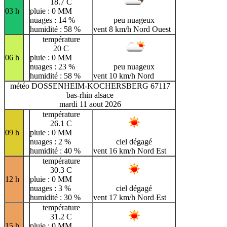
18.7 C
03 h
pluie : 0 MM
nuages : 14 %
peu nuageux
humidité : 58 %
vent 8 km/h Nord Ouest
température
20 C
06 h
pluie : 0 MM
nuages : 23 %
peu nuageux
humidité : 58 %
vent 10 km/h Nord
météo DOSSENHEIM-KOCHERSBERG 67117
bas-rhin alsace
mardi 11 aout 2026
température
26.1 C
09 h
pluie : 0 MM
nuages : 2 %
ciel dégagé
humidité : 40 %
vent 16 km/h Nord Est
température
30.3 C
12 h
pluie : 0 MM
nuages : 3 %
ciel dégagé
humidité : 30 %
vent 17 km/h Nord Est
température
31.2 C
15 h
pluie : 0 MM