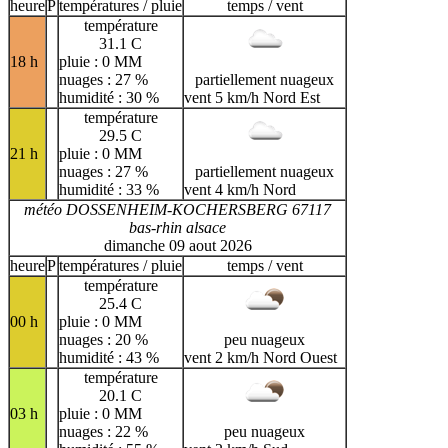
heure
P
températures / pluie
temps / vent
H
I
J
K
L
M
N
température
31.1 C
O
P
Q
R
S
T
U
18 h
pluie : 0 MM
nuages : 27 %
partiellement nuageux
V
W
X
Y
Z
humidité : 30 %
vent 5 km/h Nord Est
température
29.5 C
21 h
pluie : 0 MM
nuages : 27 %
partiellement nuageux
humidité : 33 %
vent 4 km/h Nord
météo DOSSENHEIM-KOCHERSBERG 67117
bas-rhin alsace
dimanche 09 aout 2026
heure
P
températures / pluie
temps / vent
température
25.4 C
00 h
pluie : 0 MM
nuages : 20 %
peu nuageux
humidité : 43 %
vent 2 km/h Nord Ouest
température
20.1 C
03 h
pluie : 0 MM
nuages : 22 %
peu nuageux