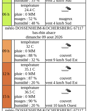
humidité : 55 %
vent 2 km/h Sud
température
24.4 C
06 h
pluie : 0 MM
nuages : 52 %
nuageux
humidité : 48 %
vent 4 km/h Sud
météo DOSSENHEIM-KOCHERSBERG 67117
bas-rhin alsace
dimanche 09 aout 2026
température
32 C
09 h
pluie : 0 MM
nuages : 88 %
couvert
humidité : 32 %
vent 9 km/h Sud Est
température
35.1 C
12 h
pluie : 0 MM
nuages : 87 %
couvert
humidité : 20 %
vent 4 km/h Sud Est
température
36.5 C
15 h
pluie : 0 MM
nuages : 90 %
couvert
humidité : 20 %
vent 10 km/h Ouest
météo DOSSENHEIM-KOCHERSBERG 67117