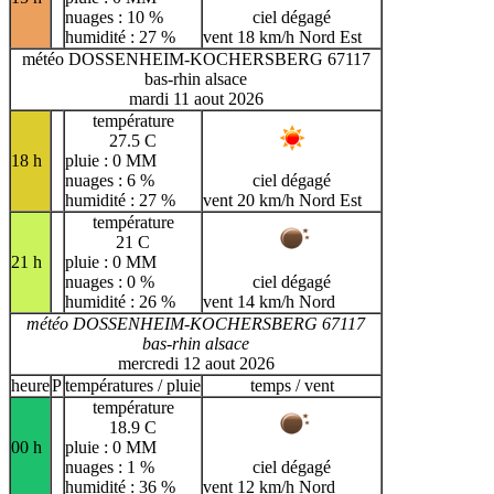
nuages : 10 %
ciel dégagé
humidité : 27 %
vent 18 km/h Nord Est
météo DOSSENHEIM-KOCHERSBERG 67117
bas-rhin alsace
mardi 11 aout 2026
température
27.5 C
18 h
pluie : 0 MM
nuages : 6 %
ciel dégagé
humidité : 27 %
vent 20 km/h Nord Est
température
21 C
21 h
pluie : 0 MM
nuages : 0 %
ciel dégagé
humidité : 26 %
vent 14 km/h Nord
météo DOSSENHEIM-KOCHERSBERG 67117
bas-rhin alsace
mercredi 12 aout 2026
heure
P
températures / pluie
temps / vent
température
18.9 C
00 h
pluie : 0 MM
nuages : 1 %
ciel dégagé
humidité : 36 %
vent 12 km/h Nord