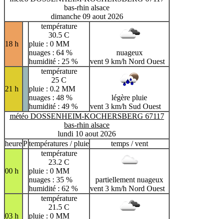
bas-rhin alsace
dimanche 09 aout 2026
température
30.5 C
18 h
pluie : 0 MM
nuages : 64 %
nuageux
humidité : 25 %
vent 9 km/h Nord Ouest
température
25 C
21 h
pluie : 0.2 MM
nuages : 48 %
légère pluie
humidité : 49 %
vent 3 km/h Sud Ouest
météo DOSSENHEIM-KOCHERSBERG 67117
bas-rhin alsace
lundi 10 aout 2026
heure
P
températures / pluie
temps / vent
température
23.2 C
00 h
pluie : 0 MM
nuages : 35 %
partiellement nuageux
humidité : 62 %
vent 3 km/h Nord Ouest
température
21.5 C
03 h
pluie : 0 MM