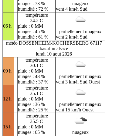
nuages : 73 %
nuageux
humidité : 72 %
vent 4 km/h Sud
température
24.2 C
06 h
pluie : 0 MM
nuages : 45 %
partiellement nuageux
humidité : 61 %
vent 2 km/h Sud
météo DOSSENHEIM-KOCHERSBERG 67117
bas-rhin alsace
lundi 10 aout 2026
température
30.1 C
09 h
pluie : 0 MM
nuages : 48 %
partiellement nuageux
humidité : 37 %
vent 3 km/h Sud Ouest
température
35.1 C
12 h
pluie : 0 MM
nuages : 36 %
partiellement nuageux
humidité : 25 %
vent 15 km/h Ouest
température
35.5 C
15 h
pluie : 0 MM
nuages : 65 %
nuageux