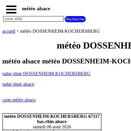
météo alsace
accueil
radar
pluie
accueil
> météo DOSSENHEIM-KOCHERSBERG
DOSSENHEIM-
KOCHERSBERG
météo DOSSENHE
carte
météo
alsace
météo alsace météo DOSSENHEIM-KOCH
radar
pluie
radar pluie DOSSENHEIM-KOCHERSBERG
alsace
carte
radar pluie alsace
météo
france
météo
carte météo alsace
villes
et
villages
météo DOSSENHEIM-KOCHERSBERG 67117
commencant
bas-rhin alsace
par
samedi 08 aout 2026
A
B
C
D
E
F
G