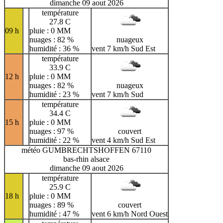
dimanche 09 aout 2026
température
27.8 C
09 h
pluie : 0 MM
nuages : 82 %
nuageux
humidité : 36 %
vent 7 km/h Sud Est
température
33.9 C
12 h
pluie : 0 MM
nuages : 82 %
nuageux
humidité : 23 %
vent 7 km/h Sud
température
34.4 C
15 h
pluie : 0 MM
nuages : 97 %
couvert
humidité : 22 %
vent 4 km/h Sud Est
météo GUMBRECHTSHOFFEN 67110
bas-rhin alsace
dimanche 09 aout 2026
température
25.9 C
18 h
pluie : 0 MM
nuages : 89 %
couvert
humidité : 47 %
vent 6 km/h Nord Ouest