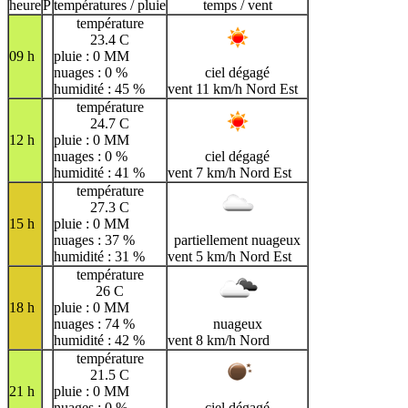
H
I
J
K
L
M
N
heure
P
températures / pluie
temps / vent
température
O
P
Q
R
S
T
U
23.4 C
09 h
pluie : 0 MM
V
W
X
Y
Z
nuages : 0 %
ciel dégagé
humidité : 45 %
vent 11 km/h Nord Est
température
24.7 C
12 h
pluie : 0 MM
nuages : 0 %
ciel dégagé
humidité : 41 %
vent 7 km/h Nord Est
température
27.3 C
15 h
pluie : 0 MM
nuages : 37 %
partiellement nuageux
humidité : 31 %
vent 5 km/h Nord Est
température
26 C
18 h
pluie : 0 MM
nuages : 74 %
nuageux
humidité : 42 %
vent 8 km/h Nord
température
21.5 C
21 h
pluie : 0 MM
nuages : 0 %
ciel dégagé