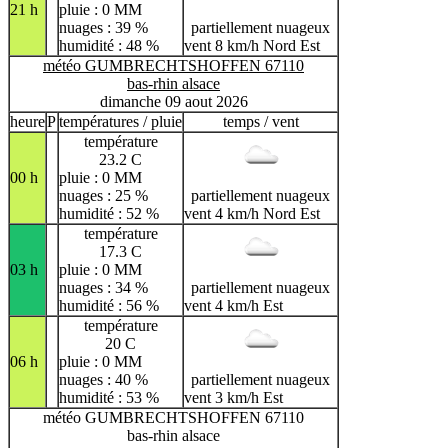
21 h
pluie : 0 MM
nuages : 39 %
partiellement nuageux
humidité : 48 %
vent 8 km/h Nord Est
météo GUMBRECHTSHOFFEN 67110
bas-rhin alsace
dimanche 09 aout 2026
heure
P
températures / pluie
temps / vent
température
23.2 C
00 h
pluie : 0 MM
nuages : 25 %
partiellement nuageux
humidité : 52 %
vent 4 km/h Nord Est
température
17.3 C
03 h
pluie : 0 MM
nuages : 34 %
partiellement nuageux
humidité : 56 %
vent 4 km/h Est
température
20 C
06 h
pluie : 0 MM
nuages : 40 %
partiellement nuageux
humidité : 53 %
vent 3 km/h Est
météo GUMBRECHTSHOFFEN 67110
bas-rhin alsace