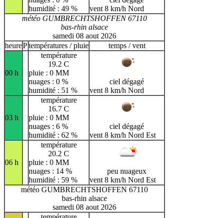
humidité : 49 %
vent 8 km/h Nord
météo GUMBRECHTSHOFFEN 67110
bas-rhin alsace
samedi 08 aout 2026
heure
P
températures / pluie
temps / vent
température
19.2 C
00 h
pluie : 0 MM
nuages : 0 %
ciel dégagé
humidité : 51 %
vent 8 km/h Nord
température
16.7 C
03 h
pluie : 0 MM
nuages : 6 %
ciel dégagé
humidité : 62 %
vent 8 km/h Nord Est
température
20.2 C
06 h
pluie : 0 MM
nuages : 14 %
peu nuageux
humidité : 59 %
vent 8 km/h Nord Est
météo GUMBRECHTSHOFFEN 67110
bas-rhin alsace
samedi 08 aout 2026
température