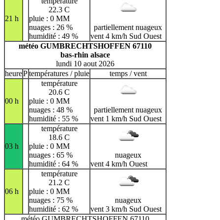
température
22.3 C
21 h
pluie : 0 MM
nuages : 26 %
partiellement nuageux
humidité : 49 %
vent 4 km/h Sud Ouest
météo GUMBRECHTSHOFFEN 67110
bas-rhin alsace
lundi 10 aout 2026
heure
P
températures / pluie
temps / vent
température
20.6 C
00 h
pluie : 0 MM
nuages : 48 %
partiellement nuageux
humidité : 55 %
vent 1 km/h Sud Ouest
température
18.6 C
03 h
pluie : 0 MM
nuages : 65 %
nuageux
humidité : 64 %
vent 4 km/h Ouest
température
21.2 C
06 h
pluie : 0 MM
nuages : 75 %
nuageux
humidité : 62 %
vent 3 km/h Sud Ouest
météo GUMBRECHTSHOFFEN 67110