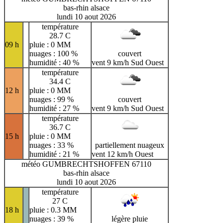
bas-rhin alsace
lundi 10 aout 2026
température
28.7 C
09 h
pluie : 0 MM
nuages : 100 %
couvert
humidité : 40 %
vent 9 km/h Sud Ouest
température
34.4 C
12 h
pluie : 0 MM
nuages : 99 %
couvert
humidité : 27 %
vent 9 km/h Sud Ouest
température
36.7 C
15 h
pluie : 0 MM
nuages : 33 %
partiellement nuageux
humidité : 21 %
vent 12 km/h Ouest
météo GUMBRECHTSHOFFEN 67110
bas-rhin alsace
lundi 10 aout 2026
température
27 C
18 h
pluie : 0.3 MM
nuages : 39 %
légère pluie