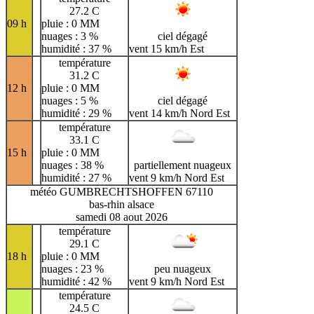
27.2 C
09 h
pluie : 0 MM
nuages : 3 %
ciel dégagé
humidité : 37 %
vent 15 km/h Est
température
31.2 C
12 h
pluie : 0 MM
nuages : 5 %
ciel dégagé
humidité : 29 %
vent 14 km/h Nord Est
température
33.1 C
15 h
pluie : 0 MM
nuages : 38 %
partiellement nuageux
humidité : 27 %
vent 9 km/h Nord Est
météo GUMBRECHTSHOFFEN 67110
bas-rhin alsace
samedi 08 aout 2026
température
29.1 C
18 h
pluie : 0 MM
nuages : 23 %
peu nuageux
humidité : 42 %
vent 9 km/h Nord Est
température
24.5 C