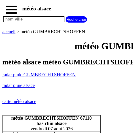
météo alsace
accueil
radar
pluie
accueil
> météo GUMBRECHTSHOFFEN
GUMBRECHTSHOFFEN
carte
météo GUMBR
météo
alsace
radar
météo alsace météo GUMBRECHTSHOFFE
pluie
alsace
radar pluie GUMBRECHTSHOFFEN
carte
météo
radar pluie alsace
france
météo
villes
carte météo alsace
et
villages
commencant
météo GUMBRECHTSHOFFEN 67110
par
bas-rhin alsace
A
B
C
D
E
F
G
vendredi 07 aout 2026